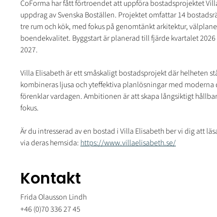
CoForma har fått förtroendet att uppföra bostadsprojektet Vill
uppdrag av Svenska Boställen. Projektet omfattar 14 bostadsrätter
tre rum och kök, med fokus på genomtänkt arkitektur, välplane
boendekvalitet. Byggstart är planerad till fjärde kvartalet 202
2027.
Villa Elisabeth är ett småskaligt bostadsprojekt där helheten st
kombineras ljusa och yteffektiva planlösningar med moderna d
förenklar vardagen. Ambitionen är att skapa långsiktigt håll
fokus.
Är du intresserad av en bostad i Villa Elisabeth ber vi dig att l
via deras hemsida: 
https://www.villaelisabeth.se/
Kontakt
Frida Olausson Lindh
+46 (0)70 336 27 45