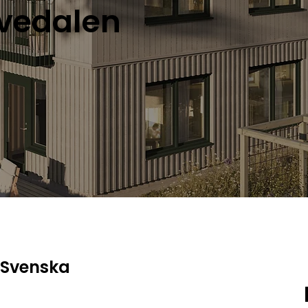
ävedalen
Svenska 