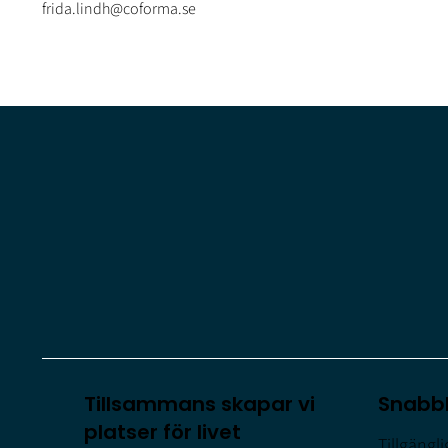
frida.lindh@coforma.se
Tillsammans skapar vi
Snabb
platser för livet
Tillgängl