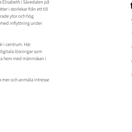
a Elisabeth i Sävedalen på 
 i storlekar från ett till 
rade ytor och hög 
6 med inflyttning under 
år i centrum. Här 
igitala lösningar som 
bara hem med människan i 
äsa mer och anmäla intresse 