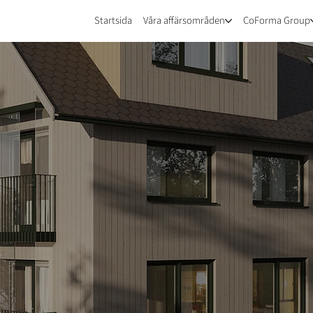
Startsida
Våra affärsområden
CoForma Group