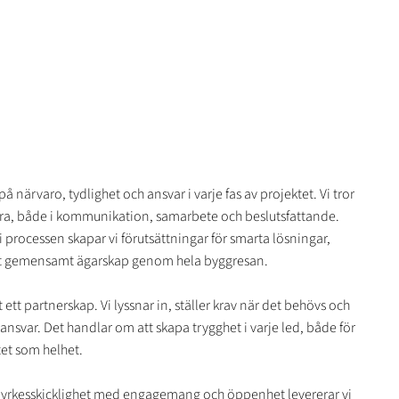
å närvaro, tydlighet och ansvar i varje fas av projektet. Vi tror
nära, både i kommunikation, samarbete och beslutsfattande.
i processen skapar vi förutsättningar för smarta lösningar,
ett gemensamt ägarskap genom hela byggresan.
 ett partnerskap. Vi lyssnar in, ställer krav när det behövs och
rt ansvar. Det handlar om att skapa trygghet i varje led, både för
et som helhet.
yrkesskicklighet med engagemang och öppenhet levererar vi