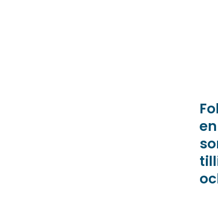
Fo
en
so
ti
oc