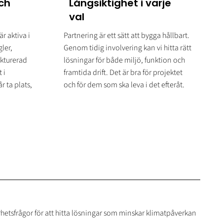
ch
Långsiktighet i varje
val
r aktiva i
Partnering är ett sätt att bygga hållbart.
ler,
Genom tidig involvering kan vi hitta rätt
kturerad
lösningar för både miljö, funktion och
 i
framtida drift. Det är bra för projektet
r ta plats,
och för dem som ska leva i det efteråt.
rhetsfrågor för att hitta lösningar som minskar klimatpåverkan