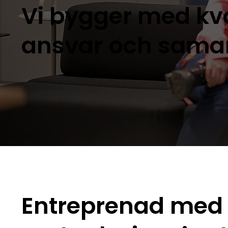
Vi bygger med kva
ansvar och sama
Entreprenad med