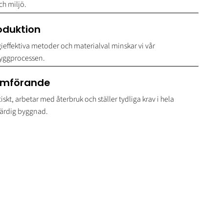
ch miljö.
oduktion
ieffektiva metoder och materialval minskar vi vår
byggprocessen.
nomförande
skt, arbetar med återbruk och ställer tydliga krav i hela
 färdig byggnad.