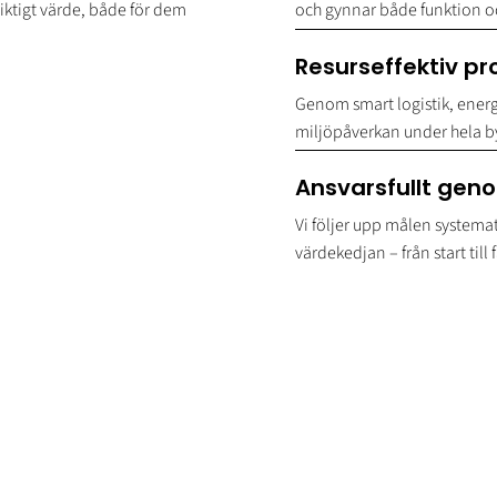
ktigt värde, både för dem
och gynnar både funktion o
Resurseffektiv pr
Genom smart logistik, energ
miljöpåverkan under hela 
Ansvarsfullt ge
Vi följer upp målen systemati
värdekedjan – från start till