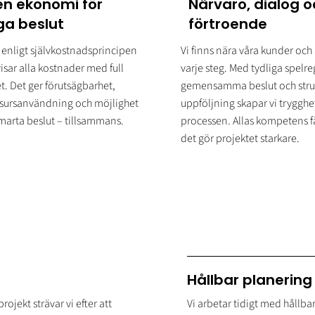
n ekonomi för
Närvaro, dialog o
ga beslut
förtroende
r enligt självkostnadsprincipen
Vi finns nära våra kunder och ä
isar alla kostnader med full
varje steg. Med tydliga spelreg
t. Det ger förutsägbarhet,
gemensamma beslut och stru
resursanvändning och möjlighet
uppföljning skapar vi trygghet
smarta beslut – tillsammans.
processen. Allas kompetens få
det gör projektet starkare.
Hållbar planering
jekt strävar vi efter att
Vi arbetar tidigt med hållba