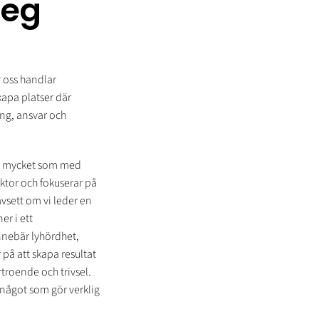
teg
r oss handlar
kapa platser där
ng, ansvar och
ka mycket som med
ktor och fokuserar på
vsett om vi leder en
er i ett
nnebär lyhördhet,
 på att skapa resultat
rtroende och trivsel.
 något som gör verklig