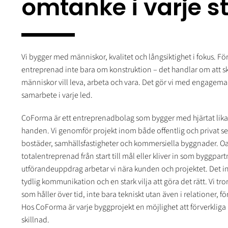
omtanke i varje s
Vi bygger med människor, kvalitet och långsiktighet i fokus. Fö
entreprenad inte bara om konstruktion – det handlar om att s
människor vill leva, arbeta och vara. Det gör vi med engagema
samarbete i varje led.
CoForma är ett entreprenadbolag som bygger med hjärtat li
handen. Vi genomför projekt inom både offentlig och privat se
bostäder, samhällsfastigheter och kommersiella byggnader. Oa
totalentreprenad från start till mål eller kliver in som byggpartn
utförandeuppdrag arbetar vi nära kunden och projektet. Det i
tydlig kommunikation och en stark vilja att göra det rätt. Vi tror
som håller över tid, inte bara tekniskt utan även i relationer, fö
Hos CoForma är varje byggprojekt en möjlighet att förverkliga
skillnad.