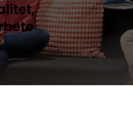
litet,
rbete