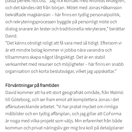
passa perfekt hos oss. ”Jag fick kontakt med Andreas Widegren, 
och det kändes rätt från början. Mötet med Jonas Håkansson 
bekräftade magkänslan – här finns en tydlig personalpolitik, 
och rekryteringsprocessen byggde på personligt möte och 
dialog snarare än tester och traditionella rekryterare,” berättar 
David.
”Det känns otroligt roligt att få vara med så tidigt. Eftersom vi 
är ett mindre bolag kommer vi jobba nära varandra och 
tillsammans skapa något långsiktigt. Det är en stabil 
verksamhet med resurser och möjligheter – här finns en snabb 
organisation och korta beslutsvägar, vilket jag uppskattar.”
Förväntningar på framtiden
David kommer att ha ett stort geografiskt område, från Malmö 
till Göteborg, och ser fram emot att komplettera Jonas i det 
affärsutvecklande arbetet. ”Vi har pratat mycket om rimliga 
målbilder och en tydlig affärsplan, och jag gillar att CoForma 
är noga med vilka projekt som väljs. Min erfarenhet från både 
kommun och privat näringsliv ger mig bra koll på detaljplaner 