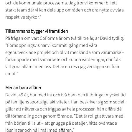
och de kommunala processerna. Jag tror vi kommer bli ett 
starkt team där vi kan dela upp områden och dra nytta av våra 
respektive styrkor.”
Tillsammans bygger vi framtiden
På frågan om vart CoForma är om två till tre år, är David tydlig: 
”Förhoppningsvis har vi kommit igång med våra 
egenutvecklade projekt och blivit mer kända som varumärke – 
förknippade med samarbete och sunda värderingar, där folk 
vill göra affärer med oss. Det är en resa jag verkligen ser fram 
emot.”
Mer än bara affärer
David, 49 år, bor med fru och två barn och tillbringar mycket tid 
på familjens sportsliga aktiviteter. Han beskriver sig som social, 
gillar att nätverka och triggas av hela processen från affärsidé 
till förhandling och genomförande. ”Det är roligt att vara med 
från början till slut – att gnugga på detaljer, hitta oväntade 
lösningar och nå i mål med affären.”